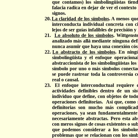
que contamos) los simbolingüistas tien
falacia radica en dejar de ver el contexto
signos.
20.
La claridad de los símbolos
. A menos que
interconducta individual concreta con ci
lejos de ser guías infalibles de precisión y
21.
Lo absoluto de los símbolos
. Wittgenst
analizado más allá mediante ninguna def
nunca asumir que haya una conexión cós
22.
Lo abstracto de los símbolos
. En ningú
simbolingüista y el enfoque operacional
abstraccionista de los simbolingüistas los
símbolo por uno o más símbolos conectado
se puede rastrear toda la controversia c
real o causal.
23.
El enfoque interconductual requiere q
actividades definibles dentro de un si
individuo que define, con objetos de todo
operaciones definitorias.
Así que, como r
definitorias son mucho más complicad
operaciones, ya sean fundamentalmente d
necesariamente abstractas. Pero esta a
con meros signos de cosas existentes o su
que podemos considerar a los símbolo
problemas que se relacionan con los símb