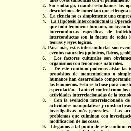
tales cosas simbólicas con el pensamiento 
2.
Sin embargo, cuando estudiamos las oper
descubrimos de inmediato que el lenguaje
3.
La ciencia no es simplemente una empresa
4.
La Hipótesis Interconductual u Operaci
que todo fenómeno humano, incluyendo el
interconductas específicas de indivi
interconductas son la fuente de todas la
teorías y leyes lógicas.
5.
Para más, estas interconductas son evento
eventos naturales (químicos, físicos, geoló
6.
Los factores culturales son obviame
organismos con fenómenos naturales.
7.
De este continuo podemos aislar las
propósitos de mantenimiento o simple
humanos han desarrollado comportamiento
los fenómenos. Esta es la base para const
especulación.
Tanto el control como los 
actividades interrelacionadas de la tecnol
8.
Con la evolución interrelacionada de 
actividades manipulativas y constructiva
investigativas más generales.
Las acc
problemas que culminan con investigacio
modificación de las cosas.
9.
Llegamos a tal punto de este continuo 