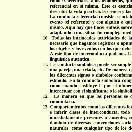
como ‘referenciales’ a los fenómenos, que
referencial en sí misma. Este es esenci
describir la vida práctica, la ciencia y l
La conducta referencial consiste esencia
evento (el referente) y con alguien a qu
mismo. Aquí hay que hacer énfasis sobre l
adaptando a una situación compleja median
10.
Todas las intrincadas actividades de l
necesario que hagamos registros o apunt
los objetos y los eventos con los que deb
A este tipo de interconducta podemos lla
lingüística auténtica.
11.
La conducta simbólica puede ser simple 
una pareja, una triada, etc. De manera 
los diferentes signos o símbolos conform
estímulo. En la conducta simbólica compl
como cuando sustituye  por el número
interactuar con el significante o lo simbol
12.
La manera en que las personas se c
comunitaria.
13.
Comportamientos como las diferentes form
e inferir clases de interconducta, todo
inmediatamente presentes o ausentes, s
dominio de diversas convenciones social
naturales, como cualquier tipo de los d