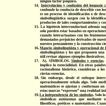
ningún factor psíquico.
14.
Interrelación y confusión del lenguaje 
confunde la conducta de describir con los
es un proceso de identificación o de desc
simbolingüistica surgen con la identifica
productos de tales comportamientos y con
15.
La hipótesis interconductual además sugi
solo pueden estar basados en operaciones 
cuando interactuamos con los fenómenos 
demasiados prejuicios derivados de nuestr
nuestro pensamiento y la construcción cie
16.
Manejo simbolingüista y operacional de lo
simbolingüistas y los que proponen una t
útil revisar algunos ejemplos ilustrativos.
17.
A). SÍMBOLOS.
Símbolos y esencias
.
implica la esencialidad. En otras palabr
racionalismo histórico, consideran a lo
ciertas esencias.
18.
Sin embargo, desde el enfoque inter
operacionalmente señala algo. Solo medi
matemáticos se ajustan y conforman un 
estas marcas “expresen” una realidad inde
19.
La independencia de los símbolos
. Solo 
simbólicas autónomas que mediante op
filosóficos, poéticos o matemáticos. Cua