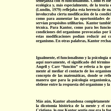
semejanza con el funcionalismo. Como es bien
ecológica y, más especialmente, de la teorí
(Lundin, 1979) reflejaba esta herencia de m
involucraba cierta modificación de la condi
como para aumentar las oportunidades de so
servían propósitos utilitarios.
Kantor también
técnica. Para Kantor, como para los funcion
condiciones del organismo provocadas por la
estas modificaciones podían reducir así 
organismo. En otras palabras, Kantor rechazab
Igualmente, el funcionalismo y la psicología
aquí nuevamente, el significado del término
Angell y Carr “función” se refería a lo que
mente al mediar el contacto de los organism
concepto de las matemáticas, donde se refi
manera que para la psicología organísmica,
obtiene entre la respuesta del organismo y la 
Más aún, Kantor abandona completamente el
la dicotomía histórica de la mente y el cu
Cristiana, lo que Kantor sentía que era la fue