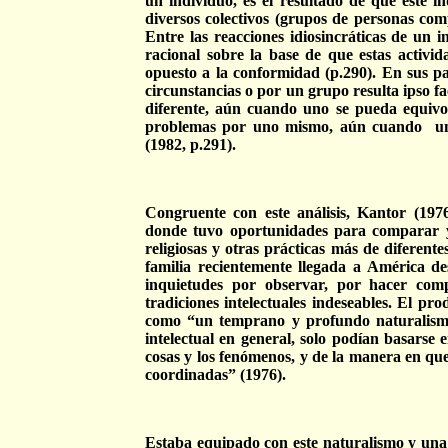
un individuo, es el resultado de que este i
diversos colectivos (grupos de personas com
Entre las reacciones idiosincráticas de un i
racional sobre la base de que estas activid
opuesto a la conformidad (p.290). En sus p
circunstancias o por un grupo resulta ipso fac
diferente, aún cuando uno se pueda equivoc
problemas por uno mismo, aún cuando
u
(1982, p.291).
Congruente con este análisis, Kantor (1976
donde tuvo oportunidades para comparar y co
religiosas y otras prácticas más de diferent
familia recientemente llegada a América des
inquietudes por observar, por hacer comp
tradiciones intelectuales indeseables. El pro
como “un temprano y profundo naturalismo,
intelectual en general, solo podían basarse 
cosas y los fenómenos, y de la manera en qu
coordinadas” (1976).
Estaba equipado con este naturalismo y una