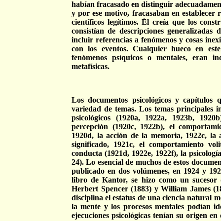
habían fracasado en distinguir adecuadamente
y por ese motivo, fracasaban en establecer 
científicos legítimos. Él creía que los const
consistían de descripciones generalizadas 
incluir referencias a fenómenos y cosas inexi
con los eventos. Cualquier hueco en est
fenómenos psíquicos o mentales, eran in
metafísicas.
Los documentos psicológicos y capítulos
variedad de temas. Los temas principales inc
psicológicos (1920a, 1922a, 1923b, 1920b)
percepción (1920c, 1922b), el comportami
1920d, la acción de la memoria, 1922c, la a
significado, 1921c, el comportamiento vol
conducta (1921d, 1922e, 1922f), la psicologí
24). Lo esencial de muchos de estos document
publicado en dos volúmenes, en 1924 y 192
libro de Kantor, se hizo como un sucesor 
Herbert Spencer (1883) y William James (1
disciplina el estatus de una ciencia natural
la mente y los procesos mentales podían ide
ejecuciones psicológicas tenían su origen en 