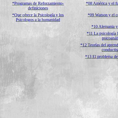
*Programas de Reforzamiento-
*08 América y el f
definiciones
*Que ofrece la Psicología y los
*09 Watson y el 
Psicologos a la humanidad
*10 Alemania y 
*11 La psicología 
psicoanáli
*12 Teorías del aprend
conducti
*13 El problema de 