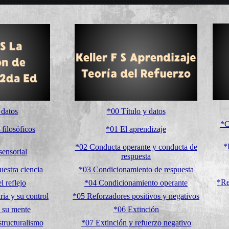
 datos
*00 Título y datos
*C
filosóficos
*01 El aprendizaje
*
*02 Conducta operante y conducta de
sensorial
respuesta
estra ciencia
*03 Condicionamiento de respuesta
*Re
l reflejo
*04 Condicionamiento operante
ia y su control
*05 Reforzadores positivos y negativos
 su mente
*06 Extinción
structuralismo
*07 Extinción y refuerzo negativo