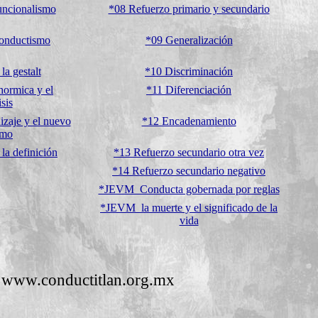
uncionalismo
*08 Refuerzo primario y secundario
conductismo
*09 Generalización
la gestalt
*10 Discriminación
hormica y el
*11 Diferenciación
sis
izaje y el nuevo
*12 Encadenamiento
smo
la definición
*13 Refuerzo secundario otra vez
*14 Refuerzo secundario negativo
*JEVM_Conducta gobernada por reglas
*JEVM_la muerte y el significado de la
vida
www.conductitlan.
org.mx