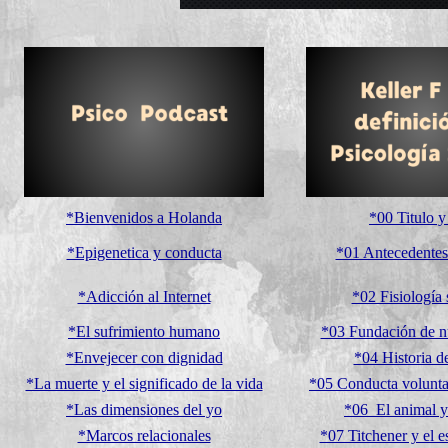
*Bienvenidos a Holanda
*00 Titulo y
*Epigenetica y conducta
*01 Antecedentes 
*Adicción al Internet
*02 Fisiología 
*El sufrimiento humano
*03 Fundación de nu
*Envejecer con dignidad
*04 Historia de
*La muerte y el significado de la vida
*05 Conducta voluntar
*Las dimensiones del yo
*06 El animal y
*Marcos relacionales
*07 Titchener y el e