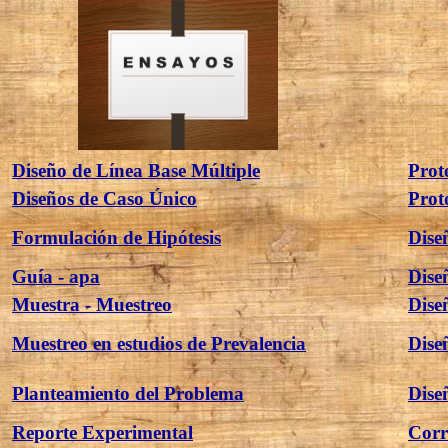
Diseño de Línea Base Múltiple
Prot
Diseños de Caso Único
Prot
Formulación de Hipótesis
Dise
Guía - apa
Dise
Muestra - Muestreo
Dise
Muestreo en estudios de Prevalencia
Dise
Planteamiento del Problema
Dise
Reporte Experimental
Corr