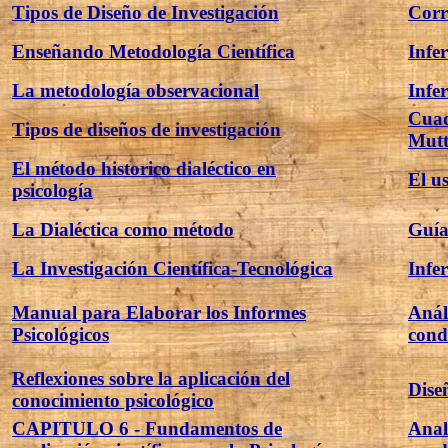
Tipos de Diseño de Investigación
Corr
Enseñando Metodología Científica
Infer
La metodología observacional
Infer
Cuad
Tipos de diseños de investigación
Mut
El método historico dialéctico en
El us
psicología
La Dialéctica como método
Guía 
La Investigación Científica-Tecnológica
Infer
Manual para Elaborar los Informes
Análi
Psicológicos
cond
Reflexiones sobre la aplicación del
Dise
conocimiento psicológico
CAPITULO 6 - Fundamentos de
Anali