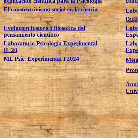
explicación científica para la Psicología
cond
El constructivismo social en la ciencia
Labo
Didá
Evolución historico filosófica del
Labo
pensamiento científico
Expe
Laboratorio Psicología Experimental
Labo
II_20
Expe
ML Psic. Experimental I 2024
Méto
Prot
Anua
Univ