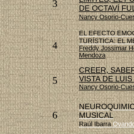
3
DE OCTAVÍ FU
Nancy Osorio-Cue
EL EFECTO EMO
TURÍSTICA: EL 
4
Freddy Jossimar H
Mendoza
CREER, SABE
VISTA DE LUIS
5
Nancy Osorio-Cue
NEUROQUIMIC
6
MUSICAL
Raúl
Ibarra
Ovand