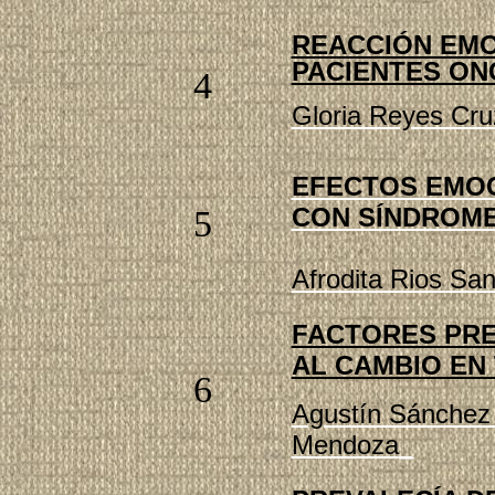
REACCIÓN EMO
PACIENTES O
4
Gloria Reyes Cr
EFECTOS EMOC
CON SÍNDROM
5
Afrodita Rios Sa
FACTORES PRE
AL CAMBIO EN
6
Agustín Sánchez 
Mendoza
_