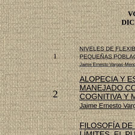
V
DIC
NIVELES DE FLEXIB
1
PEQUEÑAS POBLA
Jaime Ernesto
Vargas-Men
ALOPECIA Y E
MANEJADO C
2
COGNITIVA
Y 
Jaime Ernesto Va
FILOSOFÍA DE
LÍMITES, EL P