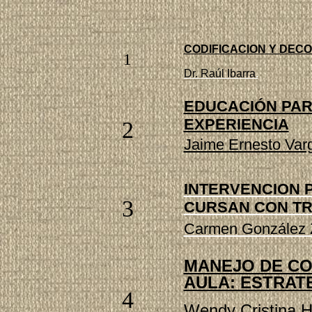
CODIFICACION Y DECO
1
Dr. Raúl Ibarra
.
EDUCACIÓN PAR
EXPERIENCIA
2
Jaime Ernesto Var
INTERVENCION 
3
CURSAN CON TR
Carmen González 
MANEJO DE CO
AULA: ESTRAT
4
Wendy Cristina 