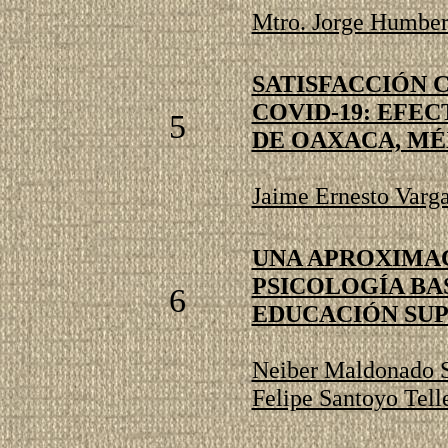
Mtro. Jorge Humber
SATISFACCIÓN 
COVID-19: EFE
5
DE OAXACA, MÉ
Jaime Ernesto Varg
UNA APROXIMAC
PSICOLOGÍA BA
6
EDUCACIÓN SU
Neiber Maldonado S
Felipe Santoyo Tell