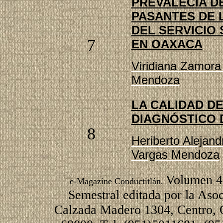
PREVALECÍA DE
PASANTES DE 
DEL SERVICIO 
7
EN OAXACA
Viridiana Zamora
Mendoza
LA CALIDAD DE
DIAGNÓSTICO D
8
Heriberto Alejan
Vargas Mendoza
Volumen 4.
e-Magazine Conductitlán.
Semestral editada por la Aso
Calzada Madero 1304, Centro, 