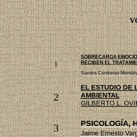
V
SOBRECARGA EMOCION
1
RECIBEN EL TRATAMIE
Sandra Contreras Montal
EL ESTUDIO DE 
AMBIENTAL
2
GILBERTO L. OV
PSICOLOGÍA,
3
Jaime Ernesto Va