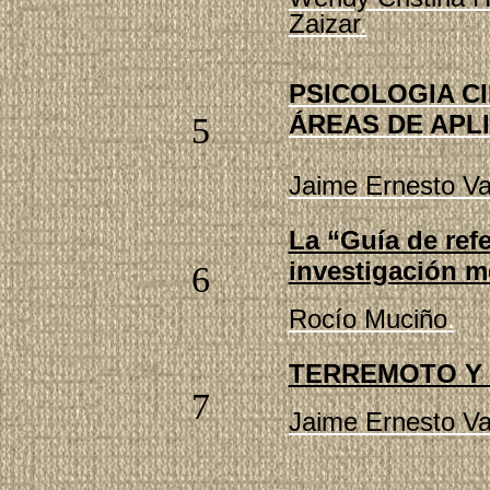
Zaizar
.
PSICOLOGIA CI
ÁREAS DE APL
5
Jaime Ernesto V
La “Guía de ref
investigación m
6
Rocío Muciño
.
TERREMOTO Y
7
Jaime Ernesto V