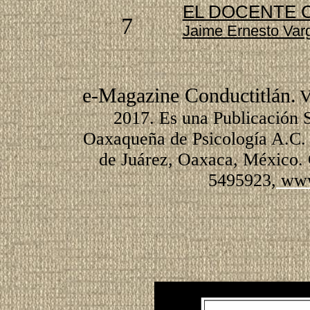
EL DOCENTE 
7
Jaime Ernesto Va
e-Magazine Conductitlán.
V
2017. Es una Publicación S
Oaxaqueña de Psicología A.C.
de Juárez, Oaxaca, México. 
5495923
,
www