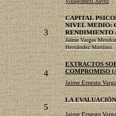
VillagómezChávez
CAPITAL PSIC
NIVEL MEDIO:
3
RENDIMIENTO
Jaime Vargas Mendoz
Hernández Martínez
EXTRACTOS SOB
COMPROMISO (
4
Jaime Ernesto
Varg
LA EVALUACIÓN
5
Jaime Ernesto Varg