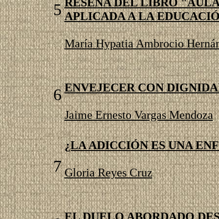
RESEÑA DEL LIBRO "AULA
5
APLICADA A LA EDUCACI
María Hypatia Ambrocio Herná
ENVEJECER CON DIGNIDA
6
Jaime Ernesto Vargas Mendoza
¿LA ADICCIÓN ES UNA E
7
Gloria Reyes Cruz
EL DUELO ABORDADO DES